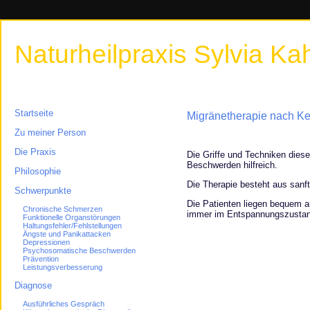
Naturheilpraxis Sylvia Kahl
Startseite
Migränetherapie nach Ke
Zu meiner Person
Die Praxis
Die Griffe und Techniken diese
Beschwerden hilfreich.
Philosophie
Die Therapie besteht aus sa
Schwerpunkte
Die Patienten liegen bequem a
Chronische Schmerzen
immer im Entspannungszustand
Funktionelle Organstörungen
Haltungsfehler/Fehlstellungen
Ängste und Panikattacken
Depressionen
Psychosomatische Beschwerden
Prävention
Leistungsverbesserung
Diagnose
Ausführliches Gespräch