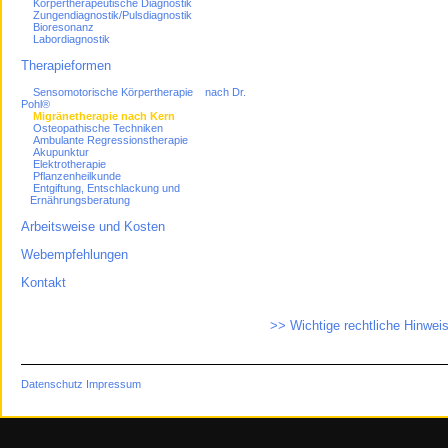
Körpertherapeutische Diagnostik
Zungendiagnostik/Pulsdiagnostik
Bioresonanz
Labordiagnostik
Therapieformen
Sensomotorische Körpertherapie nach Dr.
Pohl®
Migränetherapie nach Kern
Osteopathische Techniken
Ambulante Regressionstherapie
Akupunktur
Elektrotherapie
Pflanzenheilkunde
Entgiftung, Entschlackung und
Ernährungsberatung
Arbeitsweise und Kosten
Webempfehlungen
Kontakt
>> Wichtige rechtliche Hinwei
Datenschutz
Impressum